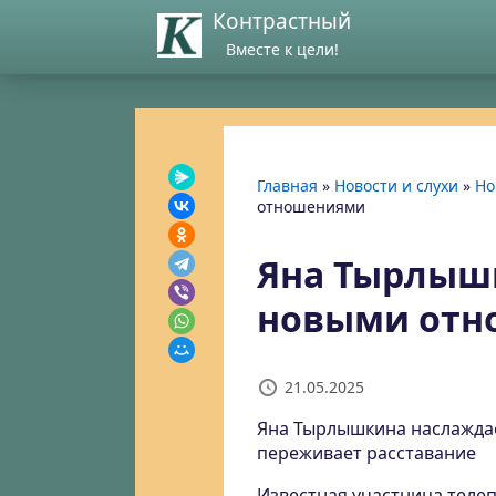
Контрастный
Вместе к цели!
Главная
»
Новости и слухи
»
Но
отношениями
Яна Тырлыш
новыми отн
21.05.2025
Яна Тырлышкина наслаждае
переживает расставание
Известная участница теле