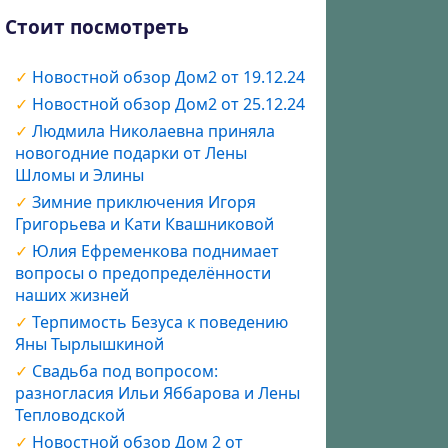
Стоит посмотреть
Новостной обзор Дом2 от 19.12.24
Новостной обзор Дом2 от 25.12.24
Людмила Николаевна приняла
новогодние подарки от Лены
Шломы и Элины
Зимние приключения Игоря
Григорьева и Кати Квашниковой
Юлия Ефременкова поднимает
вопросы о предопределённости
наших жизней
Терпимость Безуса к поведению
Яны Тырлышкиной
Свадьба под вопросом:
разногласия Ильи Яббарова и Лены
Тепловодской
Новостной обзор Дом 2 от