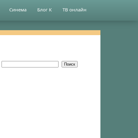
Синема
Блог К
ТВ онлайн
Поиск