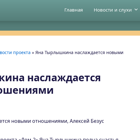
Главная
Новости и слухи
вости проекта
»
Яна Тырлышкина наслаждается новыми
кина наслаждается
ошениями
тся новыми отношениями, Алексей Безус
проекта «Дом-2» Яна Тырлышкина полна счастья