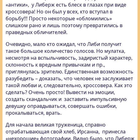
«антики», у Либерж есть блеск в глазах при виде
кроссовера! Но он был у всех, кто вступал в
борьбу!!! Просто некоторые «обломились»
слишком рано и лишь поэтому превратились в
праведных обличителей.
Очевидно, мало кто ожидал, что Либи получит
такое большое количество голосов. Но мулатка,
несмотря на вспыльчивость, задиристый характер,
склонность к вредным привычкам и пр.,
приглянулась зрителю. Единственная возможность
разубедить – доказать, что человек не заслуживает
такой любви и, следовательно, кроссовера. Как это
сделать? Очень просто! Вывести на эмоции,
создать скандальчик и заставить импульсивную
девушку оправдываться, совершать ошибки,
прокалываться, врать.
Для начала великая труженица, справно
отрабатывающая свой хлеб, Ирсанна, принесла
«нехорошие» фотографии. Видно было, что Либерж