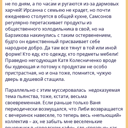
не по дням, а по часам и ругаются из-за дармовых
харчей! Ирсанна с семьею не крадет, но почти
ежедневно столуется в общей кухне, Самсонов
регулярно перетаскивает продукты из
общественного холодильника в свой, но на
Барзикова накинулись с таким остервенением,
будто он единственный присваивает себе
народное добро. Да там все тянут в той или иной
форме! Кто еду, кто одежду, кто предметы мебели!
Праведно негодующая Катя Колесниченко вроде
бы худеющая и потому к продуктам не особо
пристрастная, но и она тоже, помнится, чужую
дверь в душевой стащила.
Параллельно с этим муссировалась недоказуемая
тема пьянства, тоже, кстати, весьма
своевременная. Если раньше только Ваня
периодически возмущался, что Либи возвращается
с вечеринок навеселе, то теперь весь «непьющий»
коллектив – ах, не забыть мне веселенькие
вечеринки в «городском кафе», где «трезвые» как