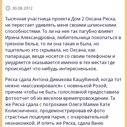
30.08.2012
Тысячная участница проекта Дом 2 Оксана Ряска,
не перестает удивлять меня своими шпионскими
способностями.
То ли на нее так пагубно влияет
Ирина Александровна, любительница покопаться в
грязном белье, то ли она такая и была, но
тщательно это скрывала, но Оксана, как
папарацци, везде носится со своим телефоном и
умудряется оказывается именно в тех местах где
происходит что-нибудь интересненькое.
Ряска сдала Антона Димакова Кашубиной, когда тот
нежно «массажировался» с новенькой Розой,
причем чтобы не быть голословной предоставила
фотоотчет об их веселом времяпровождении. Та
же Ряска сдала с потрохами Олега Маями Кате
Колисниченко, продемонстрировав ей фото
страстных поцелуев парня, с очаровательной
незнакомкой. И опять же Ряска, сдала Ваню