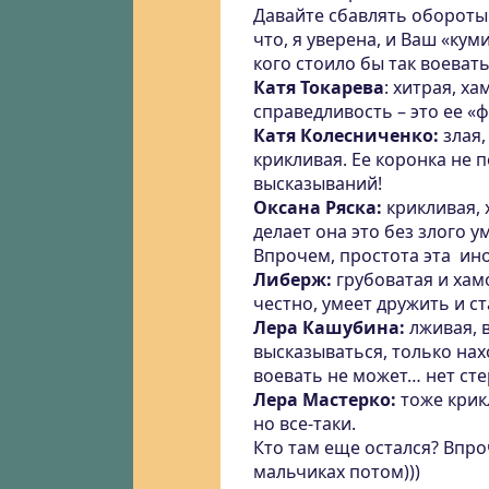
Давайте сбавлять обороты
что, я уверена, и Ваш «кум
кого стоило бы так воевать
Катя Токарева
: хитрая, х
справедливость – это ее «
Катя Колесниченко:
злая,
крикливая. Ее коронка не п
высказываний!
Оксана Ряска:
крикливая, 
делает она это без злого у
Впрочем, простота эта ино
Либерж:
грубоватая и хам
честно, умеет дружить и с
Лера Кашубина:
лживая, 
высказываться, только нах
воевать не может… нет сте
Лера Мастерко:
тоже крик
но все-таки.
Кто там еще остался? Впроч
мальчиках потом)))