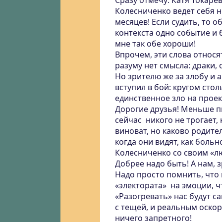
Сразу отмечу: Катя Токаре
Колесниченко ведет себя 
месяцев! Если судить, то о
контекста одно событие и
мне так обе хороши!
Впрочем, эти слова относя
разуму нет смысла: драки, о
Но зрителю же за злобу и 
вступил в бой: кругом сто
единственное зло на проек
Дорогие друзья! Меньше п
сейчас никого не трогает, 
виноват, но каково родите
когда они видят, как боль
Колесниченко со своим «л
Добрее надо быть! А нам, 
Надо просто помнить, что
«электората» на эмоции, ч
«Разогревать» нас будут 
с тещей, и реальным оскор
ничего запретного!