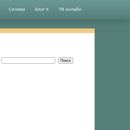
Синема
Блог К
ТВ онлайн
Поиск