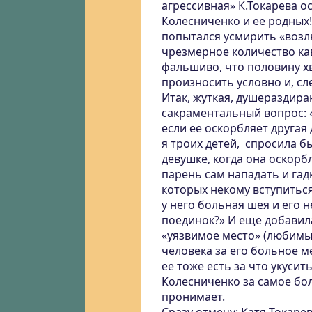
агрессивная» К.Токарева о
Колесниченко и ее родных
попытался усмирить «возл
чрезмерное количество кав
фальшиво, что половину х
произносить условно и, сл
Итак, жуткая, душераздир
сакраментальный вопрос: «
если ее оскорбляет другая 
я троих детей, спросила б
девушке, когда она оскорб
парень сам нападать и гад
которых некому вступиться
у него больная шея и его 
поединок?» И еще добавила
«уязвимое место» (любимые
человека за его больное м
ее тоже есть за что укусит
Колесниченко за самое бол
пронимает.