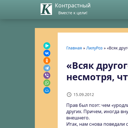
Контрастный
Вместе к цели!
Главная
»
ЛилуРоз
»
«Всяк друг
«Всяк друго
несмотря, чт
15.09.2012
Прав был поэт: чем «уродл
других.
Причем, иногда вн
внешнего.
Итак, нам снова поведали