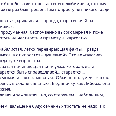
 в борьбе за «интересы» своего любимчика, потому
ир» не раз был грешен. Там попросту нет никого, ради
.
амоватая, крикливая… правда, с претензией на
фишка».
 продуманная, беспочвенно высокомерная и тоже
отуги на честность и прямоту, а «яркость»
хабалистая, легко перевирающая факты. Правда
мысла, а от «простоты душевной». Это ее «плюсик».
гда хуже воровства.
оватая начинающая пьянчужка, которая, если
тарается быть справедливой… старается…
ведомая и тоже хамоватая. Обычно она умеет «ярко»
одясь в «клане сильных». В одиночку, как Либерж, она
ржня.
ливая и хамоватая…но, со стержнем… небольшим,
ем, дальше не буду: семейных трогать не надо, а о