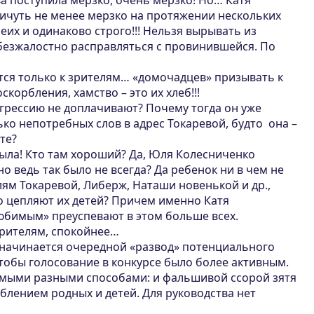
ва поступила мерзко, очень мерзко! Но… Катя
ничуть не менее мерзко на протяжении нескольких
беих и одинаково строго!!! Нельзя вырывать из
 безжалостно расправляться с провинившейся. По
тся только к зрителям… «домочадцев» призывать к
скорбления, хамство – это их хлеб!!!
агрессию не доплачивают? Почему тогда он уже
лько непотребных слов в адрес Токаревой, будто она –
те?
ыла! Кто там хороший? Да, Юля Колесниченко
но ведь так было не всегда? Да ребенок ни в чем не
лям Токаревой, Либерж, Наташи новенькой и др.,
но цепляют их детей? Причем именно Катя
юбимым» преуспевают в этом больше всех.
зрителям, спокойнее…
 начинается очередной «развод» потенциального
тобы голосование в конкурсе было более активным.
самыми разными способами: и фальшивой ссорой зятя
блением родных и детей. Для руководства нет