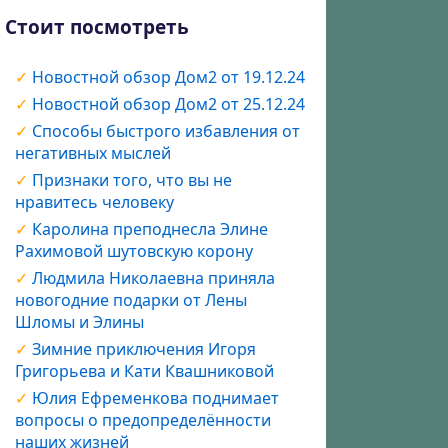
Стоит посмотреть
Новостной обзор Дом2 от 19.12.24
Новостной обзор Дом2 от 25.12.24
Способы быстрого избавления от
негативных мыслей
Признаки того, что вы не
нравитесь человеку
Каролина преподнесла Элине
Рахимовой шутовскую корону
Людмила Николаевна приняла
новогодние подарки от Лены
Шломы и Элины
Зимние приключения Игоря
Григорьева и Кати Квашниковой
Юлия Ефременкова поднимает
вопросы о предопределённости
наших жизней