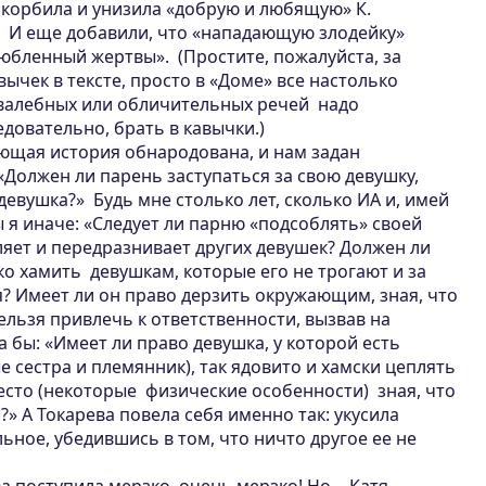
скорбила и унизила «добрую и любящую» К.
! И еще добавили, что «нападающую злодейку»
юбленный жертвы». (Простите, пожалуйста, за
ычек в тексте, просто в «Доме» все настолько
валебных или обличительных речей надо
едовательно, брать в кавычки.)
ающая история обнародована, и нам задан
Должен ли парень заступаться за свою девушку,
девушка?» Будь мне столько лет, сколько ИА и, имей
ы я иначе: «Следует ли парню «подсоблять» своей
ляет и передразнивает других девушек? Должен ли
ко хамить девушкам, которые его не трогают и за
? Имеет ли он право дерзить окружающим, зная, что
нельзя привлечь к ответственности, вызвав на
 бы: «Имеет ли право девушка, у которой есть
 сестра и племянник), так ядовито и хамски цеплять
есто (некоторые физические особенности) зная, что
ь?» А Токарева повела себя именно так: укусила
ьное, убедившись в том, что ничто другое ее не