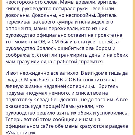
неосторожного слова. Мамы воевали, зритель
кипел, руководство потирало руки – все были
довольны. Довольны, но неспокойны. Зритель
переживал за своего кумира и ненавидел его
оппонента, мамы переживали, кого из них
руководство официально оставит на проекте (на
тот момент и ОВ, и СМ были в статусе гостей), а
руководство боялось ошибиться с выбором и
соображало, стоит ли транжирить деньги на обеих
мам сразу или одна с работой справится.
И вот неожиданно все затихло. В вип-доме тишь да
гладь, СМ улыбается ОВ, а ОВ беспокоится «за
личную жизнь» недавней соперницы. Зритель
подумал-подумал немного, и списал все на
подготовку к свадьбе…дескать, не до того им. А все
оказалось куда проще! Мамы узнали, что
руководство решило взять их обеих и успокоились.
Теперь вот об этом сообщили и нам: на
официальном сайте обе мамы красуются в разделе
«Участники».