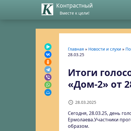
Контрастный
Вместе к цели!
Главная
»
Новости и слухи
»
По
28.03.25
Итоги голос
«Дом-2» от 2
28.03.2025
Сегодня, 28.03.25, день г
Ермолаева.Участники про
образом.