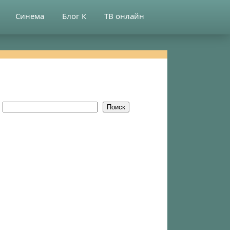
Синема
Блог К
ТВ онлайн
Поиск