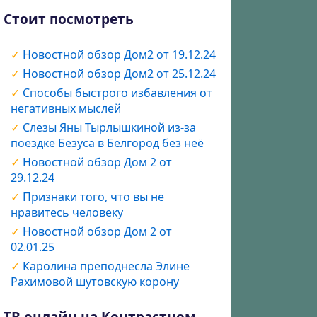
Стоит посмотреть
Новостной обзор Дом2 от 19.12.24
Новостной обзор Дом2 от 25.12.24
Способы быстрого избавления от
негативных мыслей
Слезы Яны Тырлышкиной из-за
поездке Безуса в Белгород без неё
Новостной обзор Дом 2 от
29.12.24
Признаки того, что вы не
нравитесь человеку
Новостной обзор Дом 2 от
02.01.25
Каролина преподнесла Элине
Рахимовой шутовскую корону