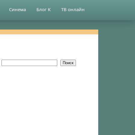
Синема
Блог К
ТВ онлайн
Поиск