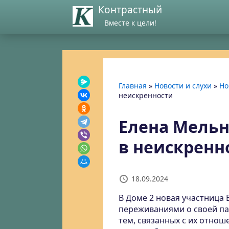
Контрастный
Вместе к цели!
Главная
»
Новости и слухи
»
Но
неискренности
Елена Мельн
в неискренн
18.09.2024
В Доме 2 новая участница
переживаниями о своей па
тем, связанных с их отнош