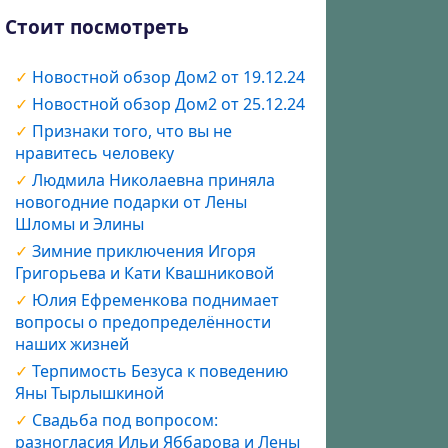
Стоит посмотреть
Новостной обзор Дом2 от 19.12.24
Новостной обзор Дом2 от 25.12.24
Признаки того, что вы не
нравитесь человеку
Людмила Николаевна приняла
новогодние подарки от Лены
Шломы и Элины
Зимние приключения Игоря
Григорьева и Кати Квашниковой
Юлия Ефременкова поднимает
вопросы о предопределённости
наших жизней
Терпимость Безуса к поведению
Яны Тырлышкиной
Свадьба под вопросом:
разногласия Ильи Яббарова и Лены