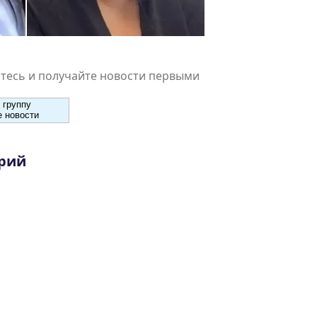
есь и получайте новости первыми
 группу
 новости
рий