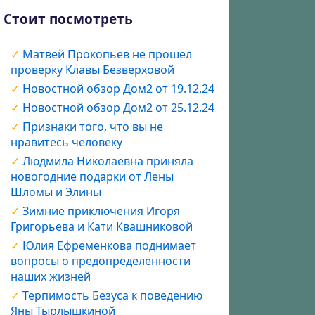
Стоит посмотреть
Матвей Прокопьев не прошел
проверку Клавы Безверховой
Новостной обзор Дом2 от 19.12.24
Новостной обзор Дом2 от 25.12.24
Признаки того, что вы не
нравитесь человеку
Людмила Николаевна приняла
новогодние подарки от Лены
Шломы и Элины
Зимние приключения Игоря
Григорьева и Кати Квашниковой
Юлия Ефременкова поднимает
вопросы о предопределённости
наших жизней
Терпимость Безуса к поведению
Яны Тырлышкиной