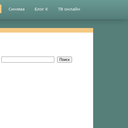
Синема
Блог К
ТВ онлайн
Поиск