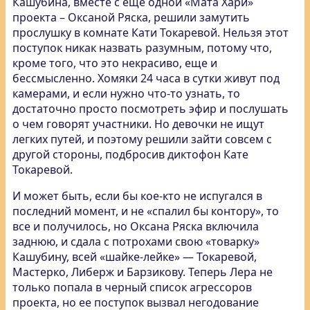
Кашубина, вместе с еще одной «Мата Хари»
проекта – Оксаной Ряска, решили замутить
прослушку в комнате Кати Токаревой. Нельзя этот
поступок никак назвать разумным, потому что,
кроме того, что это некрасиво, еще и
бессмысленно. Хомяки 24 часа в сутки живут под
камерами, и если нужно что-то узнать, то
достаточно просто посмотреть эфир и послушать
о чем говорят участники. Но девочки не ищут
легких путей, и поэтому решили зайти совсем с
другой стороны, подбросив диктофон Кате
Токаревой.
И может быть, если бы кое-кто не испугался в
последний момент, и не «спалил бы контору», то
все и получилось, но Оксана Ряска включила
заднюю, и сдала с потрохами свою «товарку»
Кашубину, всей «шайке-лейке» — Токаревой,
Мастерко, Либерж и Барзикову. Теперь Лера не
только попала в черный список агрессоров
проекта, но ее поступок вызвал негодование