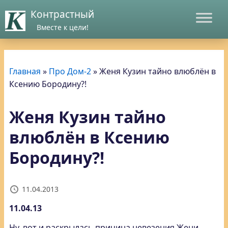
Контрастный
Вместе к цели!
Главная
»
Про Дом-2
»
Женя Кузин тайно влюблён в
Ксению Бородину?!
Женя Кузин тайно
влюблён в Ксению
Бородину?!
11.04.2013
11.04.13
Ну, вот и раскрылась причина невезения Жени