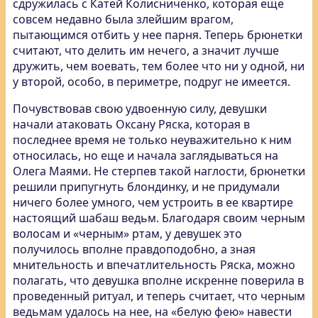
сдружилась с Катей Колисниченко, которая еще
совсем недавно была злейшим врагом,
пытающимся отбить у нее парня. Теперь брюнетки
считают, что делить им нечего, а значит лучше
дружить, чем воевать, тем более что ни у одной, ни
у второй, особо, в периметре, подруг не имеется.
Почувствовав свою удвоенную силу, девушки
начали атаковать Оксану Ряска, которая в
последнее время не только неуважительно к ним
относилась, но еще и начала заглядываться на
Олега Маями. Не стерпев такой наглости, брюнетки
решили припугнуть блондинку, и не придумали
ничего более умного, чем устроить в ее квартире
настоящий шабаш ведьм. Благодаря своим черным
волосам и «черным» ртам, у девушек это
получилось вполне правдоподобно, а зная
мнительность и впечатлительность Ряска, можно
полагать, что девушка вполне искренне поверила в
проведенный ритуал, и теперь считает, что черным
ведьмам удалось на нее, на «белую фею» навести