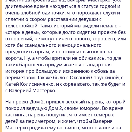
длительное время находиться в статусе гордой и
очень злобной одиночки, что порождает слухи и
сплетни о скором расставании девушки с
телестройкой. Таких историй мы видели немало –
«старые девы», которые долго сидят на проекте без
отношений, не могут ничего нового, хорошего, или
хотя бы скандального и эмоционального
предложить оргам, и поэтому их выгоняют за
ворота. Ну, а чтобы зрители не обижались, то для
таких барышень придумывается стандартная
история про большую и искреннюю любовь за
периметром. Так же было с Оксаной Стрункиной, с
Катей Колисниченко, и скорее всего, так же будет и
с Валерией Мастерко.
На проект Дом 2, пришёл веселый парень, который
покорил ведущую Дом 2, своим юмором. Во время
кастинга, парень пошутил, что имеет семерых
детей за периметром, и хочет, чтобы Валерия
Мастерко родила ему восьмого, можно даже и на