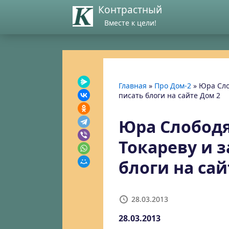
Контрастный
Вместе к цели!
Главная
»
Про Дом-2
»
Юра Сло
писать блоги на сайте Дом 2
Юра Слободя
Токареву и 
блоги на сай
28.03.2013
28.03.2013