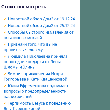
Стоит посмотреть
Новостной обзор Дом2 от 19.12.24
Новостной обзор Дом2 от 25.12.24
Способы быстрого избавления от
негативных мыслей
Признаки того, что вы не
нравитесь человеку
Людмила Николаевна приняла
новогодние подарки от Лены
Шломы и Элины
Зимние приключения Игоря
Григорьева и Кати Квашниковой
Юлия Ефременкова поднимает
вопросы о предопределённости
наших жизней
Терпимость Безуса к поведению
Яны Тырлышкиной