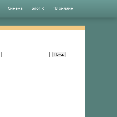
Синема
Блог К
ТВ онлайн
Поиск