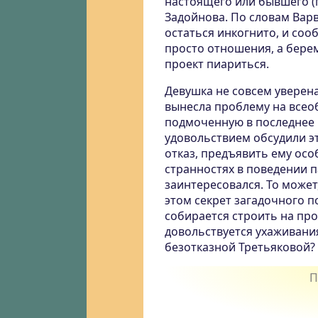
настоящего или бывшего (
Задойнова. По словам Вар
остаться инкогнито, и соо
просто отношения, а бере
проект пиариться.
Девушка не совсем уверена
вынесла проблему на всеоб
подмоченную в последнее 
удовольствием обсудили эт
отказ, предъявить ему осо
странностях в поведении па
заинтересовался. То может
этом секрет загадочного п
собирается строить на пр
довольствуется ухаживани
безотказной Третьяковой?