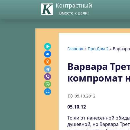
Контрастный
Вместе к цели!
Главная
»
Про Дом-2
»
Варвара
Варвара Тре
компромат н
05.10.2012
05.10.12
То ли от нанесенной обиды
душевной, но Варвара Тре