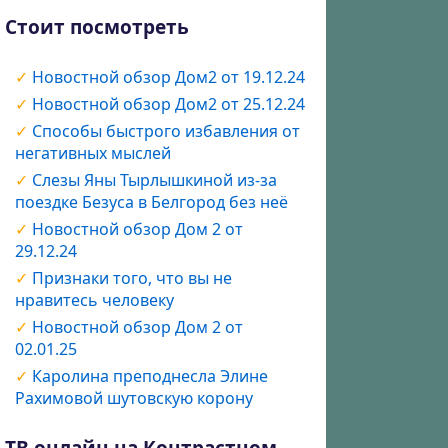
Стоит посмотреть
Новостной обзор Дом2 от 19.12.24
Новостной обзор Дом2 от 25.12.24
Способы быстрого избавления от
негативных мыслей
Слезы Яны Тырлышкиной из-за
поездке Безуса в Белгород без неё
Новостной обзор Дом 2 от
29.12.24
Признаки того, что вы не
нравитесь человеку
Новостной обзор Дом 2 от
02.01.25
Каролина преподнесла Элине
Рахимовой шутовскую корону