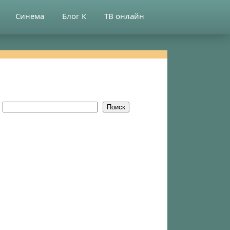
Синема
Блог К
ТВ онлайн
Поиск