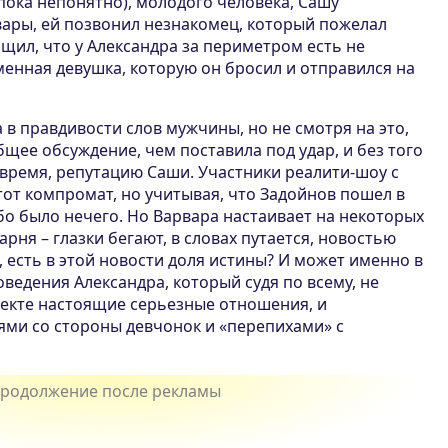
пока непонятно), молодого человека, Сашу
вары, ей позвонил незнакомец, который пожелал
бщил, что у Александра за периметром есть не
менная девушка, которую он бросил и отправился на
 в правдивости слов мужчины, но не смотря на это,
щее обсуждение, чем поставила под удар, и без того
время, репутацию Саши. Участники реалити-шоу с
от компромат, но учитывая, что Задойнов пошел в
бо было нечего. Но Варвара настаивает на некоторых
рня – глазки бегают, в словах путается, новостью
, есть в этой новости доля истины? И может именно в
оведения Александра, который судя по всему, не
оекте настоящие серьезные отношения, и
ями со стороны девчонок и «перепихами» с