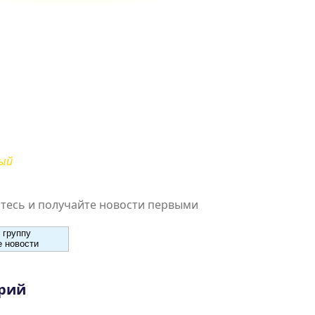
ый
есь и получайте новости первыми
 группу
 новости
рий