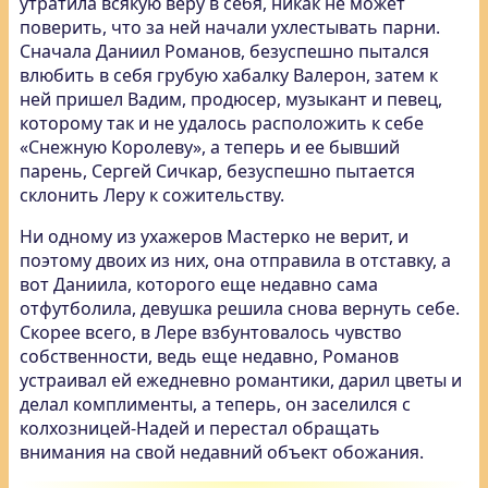
утратила всякую веру в себя, никак не может
поверить, что за ней начали ухлестывать парни.
Сначала Даниил Романов, безуспешно пытался
влюбить в себя грубую хабалку Валерон, затем к
ней пришел Вадим, продюсер, музыкант и певец,
которому так и не удалось расположить к себе
«Снежную Королеву», а теперь и ее бывший
парень, Сергей Сичкар, безуспешно пытается
склонить Леру к сожительству.
Ни одному из ухажеров Мастерко не верит, и
поэтому двоих из них, она отправила в отставку, а
вот Даниила, которого еще недавно сама
отфутболила, девушка решила снова вернуть себе.
Скорее всего, в Лере взбунтовалось чувство
собственности, ведь еще недавно, Романов
устраивал ей ежедневно романтики, дарил цветы и
делал комплименты, а теперь, он заселился с
колхозницей-Надей и перестал обращать
внимания на свой недавний объект обожания.