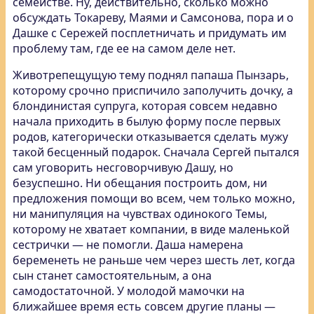
семействе. Ну, действительно, сколько можно
обсуждать Токареву, Маями и Самсонова, пора и о
Дашке с Сережей посплетничать и придумать им
проблему там, где ее на самом деле нет.
Животрепещущую тему поднял папаша Пынзарь,
которому срочно приспичило заполучить дочку, а
блондинистая супруга, которая совсем недавно
начала приходить в былую форму после первых
родов, категорически отказывается сделать мужу
такой бесценный подарок. Сначала Сергей пытался
сам уговорить несговорчивую Дашу, но
безуспешно. Ни обещания построить дом, ни
предложения помощи во всем, чем только можно,
ни манипуляция на чувствах одинокого Темы,
которому не хватает компании, в виде маленькой
сестрички — не помогли. Даша намерена
беременеть не раньше чем через шесть лет, когда
сын станет самостоятельным, а она
самодостаточной. У молодой мамочки на
ближайшее время есть совсем другие планы —