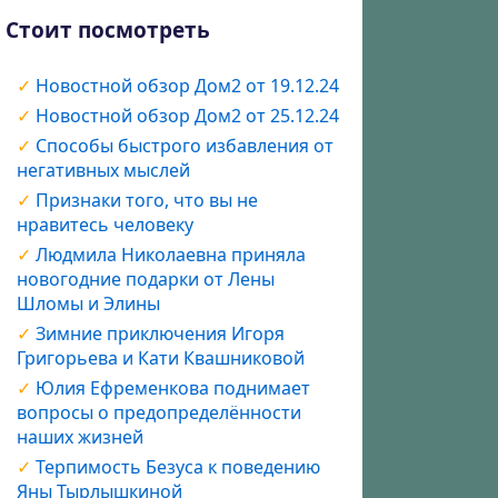
Стоит посмотреть
Новостной обзор Дом2 от 19.12.24
Новостной обзор Дом2 от 25.12.24
Способы быстрого избавления от
негативных мыслей
Признаки того, что вы не
нравитесь человеку
Людмила Николаевна приняла
новогодние подарки от Лены
Шломы и Элины
Зимние приключения Игоря
Григорьева и Кати Квашниковой
Юлия Ефременкова поднимает
вопросы о предопределённости
наших жизней
Терпимость Безуса к поведению
Яны Тырлышкиной