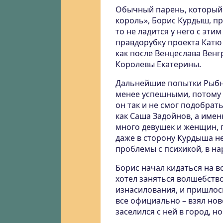
Обычный парень, который 
король»
, Борис Курдыш, п
то не ладится у него с эт
правдорубку проекта Катю 
как после Венцеслава Венг
Королевы Екатерины.
Дальнейшие попытки Рыбно
менее успешными, потому 
он так и не смог подобрат
как Саша Задойнов, а именн
много девушек и женщин, г
даже в сторону Курдыша не
проблемы с психикой, в н
Борис начал кидаться на вс
хотел заняться волшебство
изнасилования, и пришлос
все официально – взял нов
заселился с ней в город, но