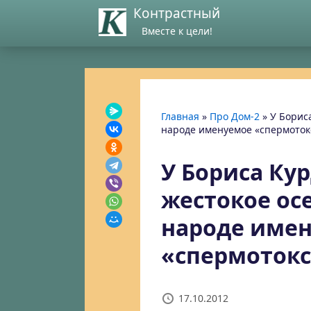
Контрастный
Вместе к цели!
Главная
»
Про Дом-2
»
У Борис
народе именуемое «спермоток
У Бориса Ку
жестокое ос
народе име
«спермоток
17.10.2012