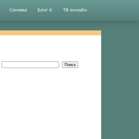
Синема
Блог К
ТВ онлайн
Поиск