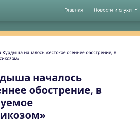
Главная
Новости и слухи
а Курдыша началось жестокое осеннее обострение, в
сикозом»
рдыша началось
еннее обострение, в
нуемое
сикозом»