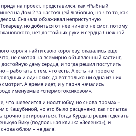
придя на проект, представился, как «Рыбный
ришел на Дом 2 за настоящей любовью, но что то, как
им делом. Сначала обхаживал неприступную
Токареву, но добиться от нее ничего не смог, потому
ржановского, нет достойных руки и сердца Снежной
го короля найти свою королеву, оказались еще
что, не смотря на всемирно объявленный кастинг,
ь достойную даму сердца, и тогда решил поступить
о – работать с тем, что есть. А есть на проекте
олодных и одиноких, да вот только ни одна из них
 смотрит. А время идет, и у парня начались
ароде именуемые «спермотоксикозом».
е, что шевелится и носит юбку, но снова промах –
м с Кашубиной, но это было расценено, как попытка
ь срочно ретироваться. Тогда Курдыш решил сделать
енькую Вику (подпольная кличка «Зеленка»), и
 снова облом – не дала!