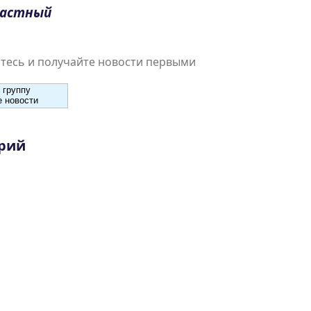
растный
есь и получайте новости первыми
 группу
 новости
рий