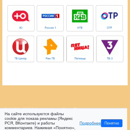
© 2009 - 2026 Контрастный.ру.
Политика
На сайте используются файлы
конфиденциальности.
cookie для показа рекламы (Яндекс
РСЯ, ВКонтакте) и работы
Подробнее
Понятно
16+
комментариев. Нажимая «Понятно»,