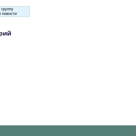
 группу
 новости
рий