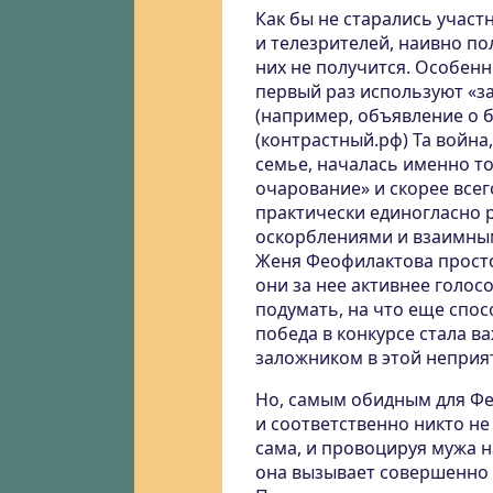
Как бы не старались учас
и телезрителей, наивно по
них не получится. Особенно
первый раз используют «з
(например, объявление о б
(контрастный.рф) Та война
семье, началась именно то
очарование» и скорее всег
практически единогласно 
оскорблениями и взаимны
Женя Феофилактова просто
они за нее активнее голос
подумать, на что еще спос
победа в конкурсе стала в
заложником в этой неприя
Но, самым обидным для Фео
и соответственно никто не
сама, и провоцируя мужа 
она вызывает совершенно 