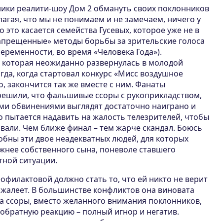
тники реалити-шоу Дом 2 обмануть своих поклонников
лагая, что мы не понимаем и не замечаем, ничего у
 это касается семейства Гусевых, которое уже не в
апрещенные» методы борьбы за зрительские голоса
еременности, во время «Человека Года»).
, которая неожиданно развернулась в молодой
гда, когда стартовал конкурс «Мисс воздушное
о, закончится так же вместе с ним. Фанаты
решили, что фальшивые ссоры с рукоприкладством,
ми обвинениями выглядят достаточно наиграно и
 пытается надавить на жалость телезрителей, чтобы
овали. Чем ближе финал – тем жарче скандал. Боюсь
обны эти двое неадекватных людей, для которых
ажнее собственного сына, поневоле ставшего
тной ситуации.
филактовой должно стать то, что ей никто не верит
 жалеет. В большинстве конфликтов она виновата
на ссоры, вместо желанного внимания поклонников,
обратную реакцию – полный игнор и негатив.