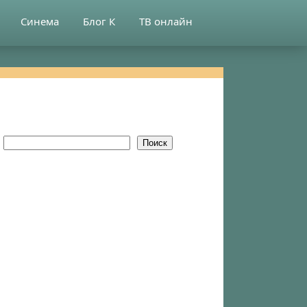
Синема
Блог К
ТВ онлайн
Поиск