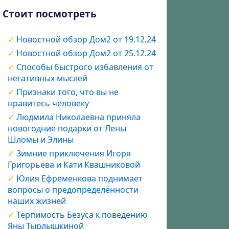
Стоит посмотреть
Новостной обзор Дом2 от 19.12.24
Новостной обзор Дом2 от 25.12.24
Способы быстрого избавления от
негативных мыслей
Признаки того, что вы не
нравитесь человеку
Людмила Николаевна приняла
новогодние подарки от Лены
Шломы и Элины
Зимние приключения Игоря
Григорьева и Кати Квашниковой
Юлия Ефременкова поднимает
вопросы о предопределённости
наших жизней
Терпимость Безуса к поведению
Яны Тырлышкиной