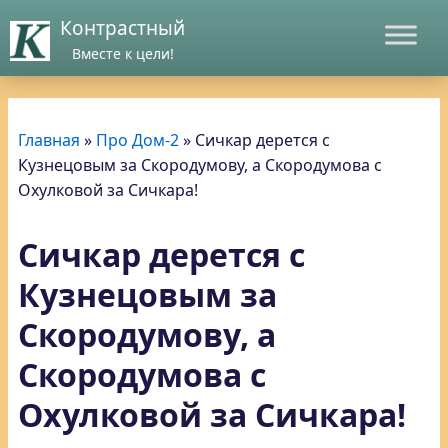
Контрастный
Вместе к цели!
Главная
»
Про Дом-2
»
Сичкар дерется с
Кузнецовым за Скородумову, а Скородумова с
Охулковой за Сичкара!
Сичкар дерется с
Кузнецовым за
Скородумову, а
Скородумова с
Охулковой за Сичкара!