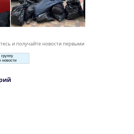
есь и получайте новости первыми
 группу
 новости
рий