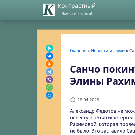
Контрастный
Вместе к цели!
Главная
»
Новости и слухи
»
Са
Санчо покин
Элины Рахи
18.04.2023
Александр Федотов не мож
невесту в объятиях Сергея
Рахимовой, которая провел
не было. Это заставило С