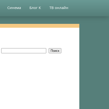
Синема
Блог К
ТВ онлайн
Поиск