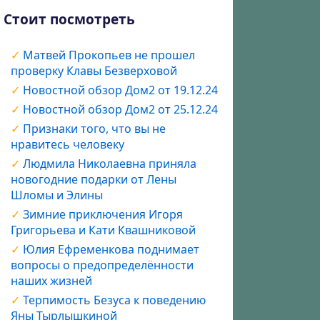
Стоит посмотреть
Матвей Прокопьев не прошел
проверку Клавы Безверховой
Новостной обзор Дом2 от 19.12.24
Новостной обзор Дом2 от 25.12.24
Признаки того, что вы не
нравитесь человеку
Людмила Николаевна приняла
новогодние подарки от Лены
Шломы и Элины
Зимние приключения Игоря
Григорьева и Кати Квашниковой
Юлия Ефременкова поднимает
вопросы о предопределённости
наших жизней
Терпимость Безуса к поведению
Яны Тырлышкиной