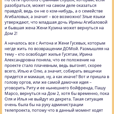
разобраться, может на самом деле оказаться
правдой, ведь он не о ком-нибудь, а о семействе
Агибаловых, а значит – все возможно! Злые языки
утверждают, что младшая дочь Ирины Агибаловой
и бывшая жена Жени Кузина может вернуться на
Дом 2!
А началось все с Антона и Жени Гусевых, которым
негде жить по возвращении ДОМой. Размышляя на
тему – кто освободит жилье Гусятам, Ирина
Александровна поняла, что ее положение на
проекте стало плачевным, ведь выгонят, скорее
всего, Илью и Олю, а значит, собирать вещички
придется и мамаше, ну, а как иначе? Вот и пришла в
голову оргов, или же самой дамочке идея –
уговорить Риту и ее нынешнего бойфренда, Пашу
Марсо, вернуться на Дом 2, хотя бы временно, пока
Оля и Илья не выйдут из декрета. Такая ситуация
очень была бы на руку администрации
телепроекта, потому что в данный момент ходят