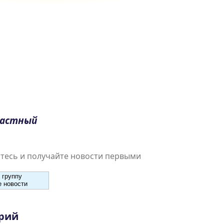
растный
есь и получайте новости первыми
 группу
 новости
рий