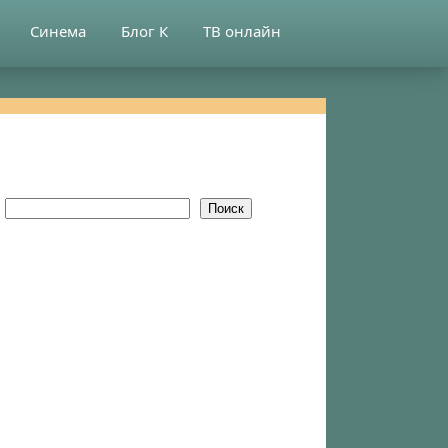
Синема
Блог К
ТВ онлайн
Поиск