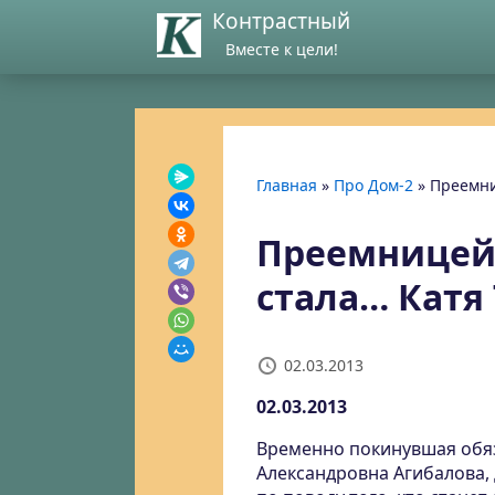
Контрастный
Вместе к цели!
Главная
»
Про Дом-2
»
Преемни
Преемницей
стала… Катя 
02.03.2013
02.03.2013
Временно покинувшая обяз
Александровна Агибалова,