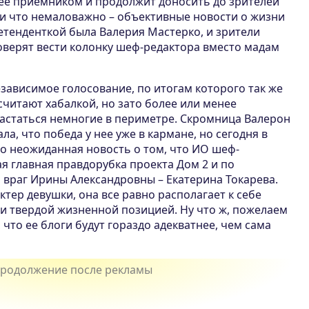
т ее приемником и продолжит доносить до зрителей
 и что немаловажно – объективные новости о жизни
етенденткой была Валерия Мастерко, и зрители
оверят вести колонку шеф-редактора вместо мадам
зависимое голосование, по итогам которого так же
считают хабалкой, но зато более или менее
вастаться немногие в периметре. Скромница Валерон
ла, что победа у нее уже в кармане, но сегодня в
о неожиданная новость о том, что ИО шеф-
ая главная правдорубка проекта Дом 2 и по
 враг Ирины Александровны – Екатерина Токарева.
ктер девушки, она все равно располагает к себе
 твердой жизненной позицией. Ну что ж, пожелаем
 что ее блоги будут гораздо адекватнее, чем сама