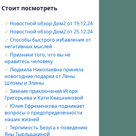
Стоит посмотреть
Новостной обзор Дом2 от 19.12.24
Новостной обзор Дом2 от 25.12.24
Способы быстрого избавления от
негативных мыслей
Признаки того, что вы не
нравитесь человеку
Людмила Николаевна приняла
новогодние подарки от Лены
Шломы и Элины
Зимние приключения Игоря
Григорьева и Кати Квашниковой
Юлия Ефременкова поднимает
вопросы о предопределённости
наших жизней
Терпимость Безуса к поведению
Яны Тырлышкиной