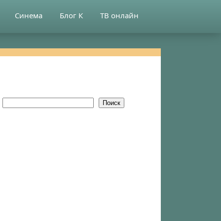
Синема
Блог К
ТВ онлайн
Поиск