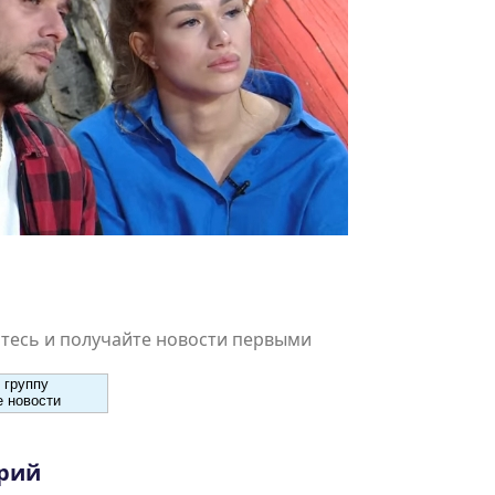
есь и получайте новости первыми
 группу
 новости
рий