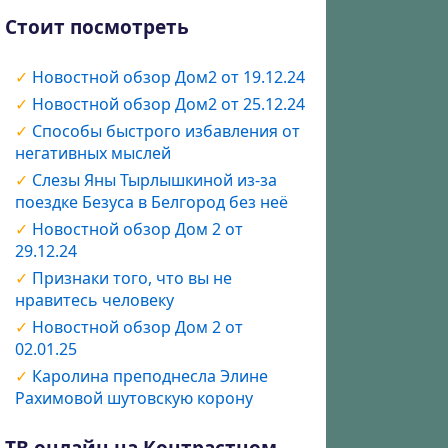
Стоит посмотреть
Новостной обзор Дом2 от 19.12.24
Новостной обзор Дом2 от 25.12.24
Способы быстрого избавления от
негативных мыслей
Слезы Яны Тырлышкиной из-за
поездке Безуса в Белгород без неё
Новостной обзор Дом 2 от
29.12.24
Признаки того, что вы не
нравитесь человеку
Новостной обзор Дом 2 от
02.01.25
Каролина преподнесла Элине
Рахимовой шутовскую корону