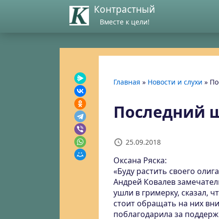
Контрастный
Вместе к цели!
Главная
»
Новости и слухи
»
По
Последний ш
25.09.2018
Оксана Ряска:
«Буду растить своего олиг
Андрей Ковалев замечател
ушли в гримерку, сказал, ч
стоит обращать на них вни
поблагодарила за поддержку