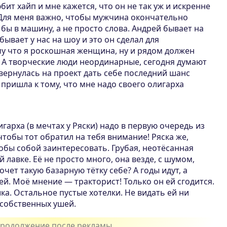
бит хайп и мне кажется, что он не так уж и искренне
 Для меня важно, чтобы мужчина окончательно
 бы в машину, а не просто слова. Андрей бывает на
бывает у нас на шоу и это он сделал для
му что я роскошная женщина, ну и рядом должен
А творческие люди неординарные, сегодня думают
Я вернулась на проект дать себе последний шанс
 пришла к тому, что мне надо своего олигарха
гарха (в мечтах у Ряски) надо в первую очередь из
чтобы тот обратил на тебя внимание! Ряска же,
тобы собой заинтересовать. Грубая, неотёсанная
 лавке. Её не просто много, она везде, с шумом,
очет такую базарную тётку себе? А годы идут, а
й. Моё мнение — тракторист! Только он ей сгодится.
ка. Остальное пустые хотелки. Не видать ей ни
к собственных ушей.