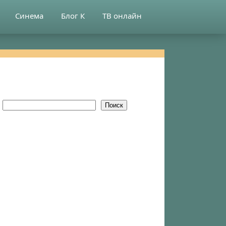
Синема
Блог К
ТВ онлайн
Поиск