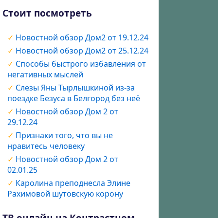
Стоит посмотреть
Новостной обзор Дом2 от 19.12.24
Новостной обзор Дом2 от 25.12.24
Способы быстрого избавления от
негативных мыслей
Слезы Яны Тырлышкиной из-за
поездке Безуса в Белгород без неё
Новостной обзор Дом 2 от
29.12.24
Признаки того, что вы не
нравитесь человеку
Новостной обзор Дом 2 от
02.01.25
Каролина преподнесла Элине
Рахимовой шутовскую корону