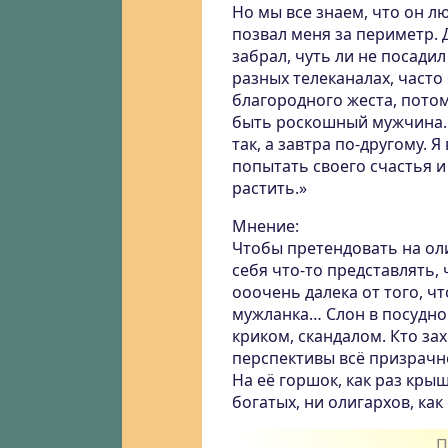
Но мы все знаем, что он лю
позвал меня за периметр.
забрал, чуть ли не посадил
разных телеканалах, часто 
благородного жеста, пото
быть роскошный мужчина. 
так, а завтра по-другому. 
попытать своего счастья и
растить.»
Мнение:
Чтобы претендовать на оли
себя что-то представлять, 
ооочень далека от того, ч
мужланка… Слон в посудной
криком, скандалом. Кто зах
перспективы всё призрачне
На её горшок, как раз крыш
богатых, ни олигархов, ка