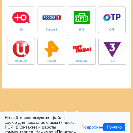
© 2009 - 2026 Контрастный.ру.
Политика
На сайте используются файлы
конфиденциальности.
cookie для показа рекламы (Яндекс
РСЯ, ВКонтакте) и работы
Подробнее
Понятно
16+
комментариев. Нажимая «Понятно»,