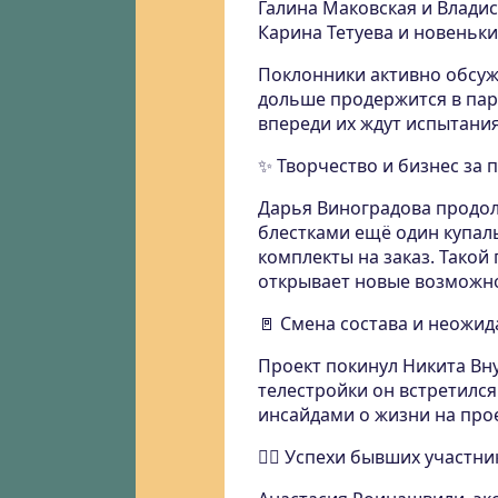
Галина Маковская и Владис
Карина Тетуева и новеньки
Поклонники активно обсужд
дольше продержится в паре
впереди их ждут испытания
✨ Творчество и бизнес за
Дарья Виноградова продол
блестками ещё один купал
комплекты на заказ. Такой 
открывает новые возможно
🚪 Смена состава и неожи
Проект покинул Никита Вну
телестройки он встретился
инсайдами о жизни на прое
🏊‍♀️ Успехи бывших участни