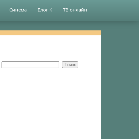
Синема
Блог К
ТВ онлайн
Поиск