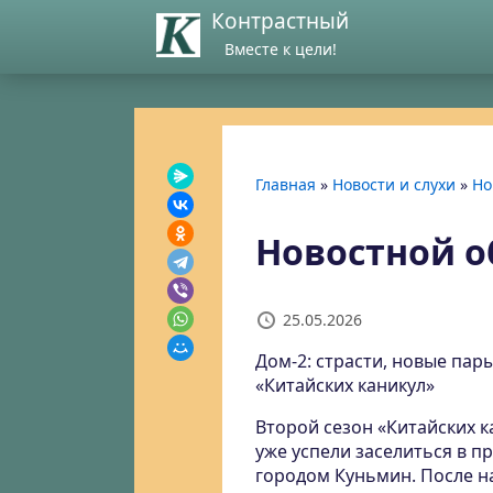
Контрастный
Вместе к цели!
Главная
»
Новости и слухи
»
Но
Новостной об
25.05.2026
Дом-2: страсти, новые па
«Китайских каникул»
Второй сезон «Китайских к
уже успели заселиться в 
городом Куньмин. После 