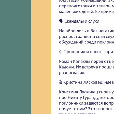
Анастасия Роинашвили, эк
переподготовки и теперь 
маленьких детей. Её приме
🗣️ Скандалы и слухи
Не обошлось и без негатив
распространяет в сети слу
обсуждений среди поклонн
✈️ Прощания и новые гори
Роман Капаклы перед отъе
Кадони. Их встреча прошл
разногласия.
🎬 Кристина Лясковец: иде
Кристина Лясковец снова 
про Никиту Гуранду, кото
поклонники задаются вопр
ночует с ним? Этот вопрос