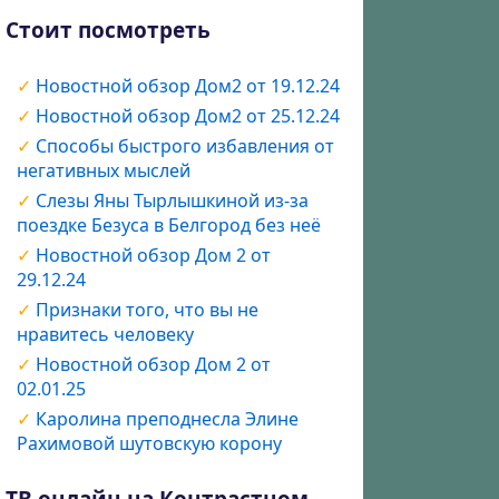
Стоит посмотреть
Новостной обзор Дом2 от 19.12.24
Новостной обзор Дом2 от 25.12.24
Способы быстрого избавления от
негативных мыслей
Слезы Яны Тырлышкиной из-за
поездке Безуса в Белгород без неё
Новостной обзор Дом 2 от
29.12.24
Признаки того, что вы не
нравитесь человеку
Новостной обзор Дом 2 от
02.01.25
Каролина преподнесла Элине
Рахимовой шутовскую корону