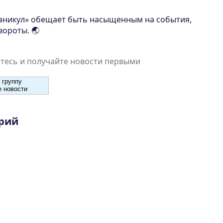
каникул» обещает быть насыщенным на события,
ороты. 🌏
есь и получайте новости первыми
 группу
 новости
рий