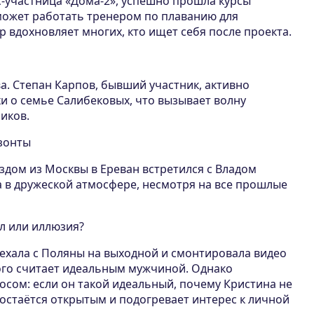
с-участница «Дома-2», успешно прошла курсы
может работать тренером по плаванию для
р вдохновляет многих, кто ищет себя после проекта.
а. Степан Карпов, бывший участник, активно
хи о семье Салибековых, что вызывает волну
иков.
зонты
здом из Москвы в Ереван встретился с Владом
а в дружеской атмосфере, несмотря на все прошлые
ал или иллюзия?
уехала с Поляны на выходной и смонтировала видео
рого считает идеальным мужчиной. Однако
осом: если он такой идеальный, почему Кристина не
 остаётся открытым и подогревает интерес к личной