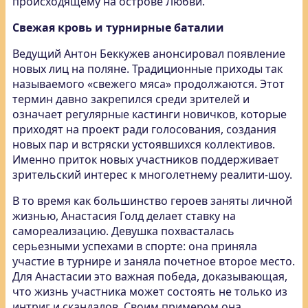
происходящему на острове Любви.
Свежая кровь и турнирные баталии
Ведущий Антон Беккужев анонсировал появление
новых лиц на поляне. Традиционные приходы так
называемого «свежего мяса» продолжаются. Этот
термин давно закрепился среди зрителей и
означает регулярные кастинги новичков, которые
приходят на проект ради голосования, создания
новых пар и встряски устоявшихся коллективов.
Именно приток новых участников поддерживает
зрительский интерес к многолетнему реалити-шоу.
В то время как большинство героев заняты личной
жизнью, Анастасия Голд делает ставку на
самореализацию. Девушка похвасталась
серьезными успехами в спорте: она приняла
участие в турнире и заняла почетное второе место.
Для Анастасии это важная победа, доказывающая,
что жизнь участника может состоять не только из
интриг и скандалов. Своим примером она