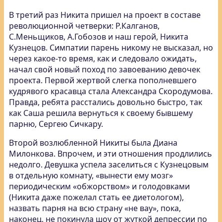
В третий раз Никита пришел на проект в составе
революционной четверки: Р.Калганов,
С.Меньщиков, А.Гобозов и наш герой, Никита
Кузнецов. Симпатии парень никому не высказал, но
через какое-то время, как и следовало ожидать,
начал свой новый поход по завоеванию девочек
проекта. Первой жертвой слегка пополневшего
кудрявого красавца стала Александра Скородумова.
Правда, ребята расстались довольно быстро, так
как Саша решила вернуться к своему бывшему
парню, Сергею Сичкару.
Второй возлюбленной Никиты была Диана
Милонкова. Впрочем, и эти отношения продлились
недолго. Девушка успела заселиться с Кузнецовым
в отдельную комнату, «вынести ему мозг»
периодическим «обжорством» и голодовками
(Никита даже пожелал стать ее диетологом),
назвать парня на всю страну «не вау», пока,
наконец, не покинула шоу от жуткой депрессии по