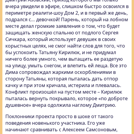
вчера увидели в эфире, слишком быстро освоился в
периметре реалити-шоу Дом 2, и в первый же день,
подрался с… девочкой! Парень, который на лобном
месте делал громкие заявления о том, что будет
защищать женскую спальню от подлого Сергея
Сичкара, который использует девушек в своих
корыстных целях, не смог найти слов для того, что
бы успокоить Татьяну Кирилюк, и не придумал
ничего более умного, чем вытащить ее раздетую
на улицу, умыть снегом, и влепить ей леща. Все это
Дима сопровождал жаркими оскорблениями в
сторону Татьяны, которая пыталась дать отпор
качку и при этом кричала, истерила и плевалась.
Конфликт произошёл на пустом месте – Кирилюк
пыталась вернуть покрывало, которое «по доброте
душевное» вчера одолжила наглому Дмитрию.
Поклонники проекта просто в шоке от такого
поведения новенького участника. Его уже
начинают сравнивать с Алексеем Самсоновым,