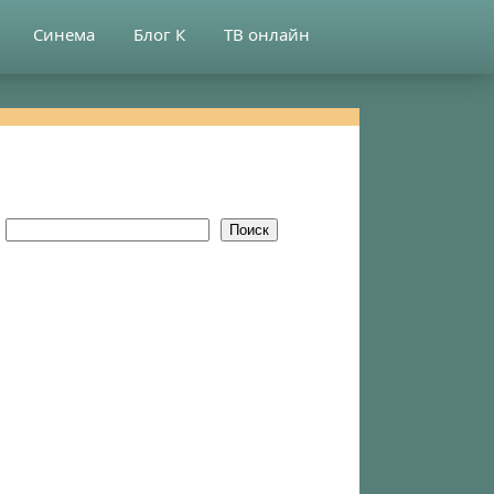
Синема
Блог К
ТВ онлайн
Поиск