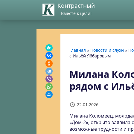
Контрастный
Вместе к цели!
Главная
»
Новости и слухи
»
Но
с Ильёй Яббаровым
Милана Коло
рядом с Иль
22.01.2026
Милана Коломеец, молодая
«Дом-2», открыто заявила 
возможные трудности и пр