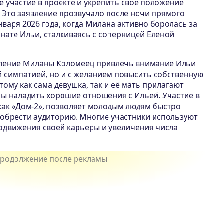
 участие в проекте и укрепить своё положение
 Это заявление прозвучало после ночи прямого
нваря 2026 года, когда Милана активно боролась за
нате Ильи, сталкиваясь с соперницей Еленой
мление Миланы Коломеец привлечь внимание Ильи
й симпатией, но и с желанием повысить собственную
ому как сама девушка, так и её мать прилагают
бы наладить хорошие отношения с Ильёй. Участие в
 как «Дом-2», позволяет молодым людям быстро
иобрести аудиторию. Многие участники используют
одвижения своей карьеры и увеличения числа