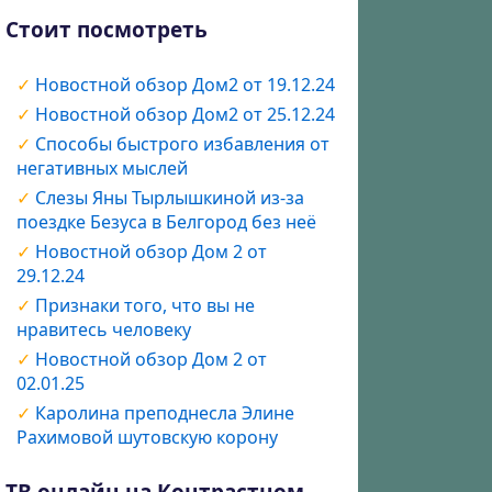
Стоит посмотреть
Новостной обзор Дом2 от 19.12.24
Новостной обзор Дом2 от 25.12.24
Способы быстрого избавления от
негативных мыслей
Слезы Яны Тырлышкиной из-за
поездке Безуса в Белгород без неё
Новостной обзор Дом 2 от
29.12.24
Признаки того, что вы не
нравитесь человеку
Новостной обзор Дом 2 от
02.01.25
Каролина преподнесла Элине
Рахимовой шутовскую корону