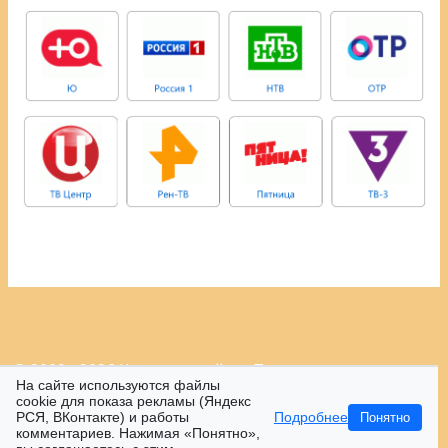
© 2009 - 2026 Контрастный.ру.
Политика
На сайте используются файлы
конфиденциальности.
cookie для показа рекламы (Яндекс
РСЯ, ВКонтакте) и работы
Подробнее
Понятно
16+
комментариев. Нажимая «Понятно»,