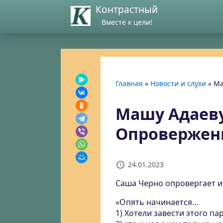
Контрастный
Вместе к цели!
Главная
»
Новости и слухи
»
Ма
Машу Адаеву
Опровержени
24.01.2023
Саша Черно опровергает и
«Опять начинается…
1) Хотели завести этого па