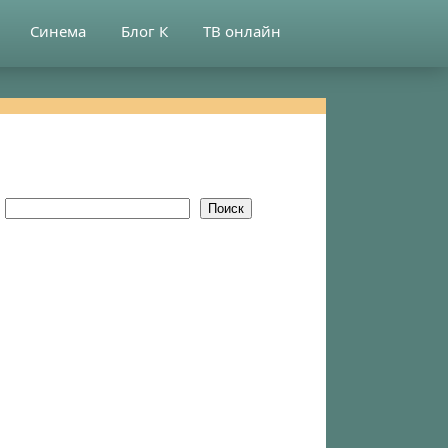
Синема
Блог К
ТВ онлайн
Поиск