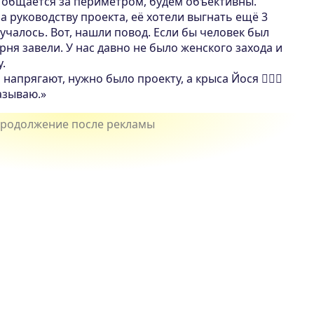
 не общается за периметром, будем объективны.
а руководству проекта, её хотели выгнать ещё 3
лучалось. Вот, нашли повод. Если бы человек был
рня завели. У нас давно не было женского захода и
.
 напрягают, нужно было проекту, а крыса Йося 👍🏻😂
азываю.»