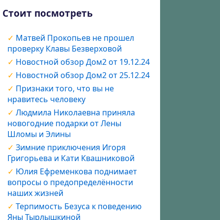
Стоит посмотреть
Матвей Прокопьев не прошел
проверку Клавы Безверховой
Новостной обзор Дом2 от 19.12.24
Новостной обзор Дом2 от 25.12.24
Признаки того, что вы не
нравитесь человеку
Людмила Николаевна приняла
новогодние подарки от Лены
Шломы и Элины
Зимние приключения Игоря
Григорьева и Кати Квашниковой
Юлия Ефременкова поднимает
вопросы о предопределённости
наших жизней
Терпимость Безуса к поведению
Яны Тырлышкиной