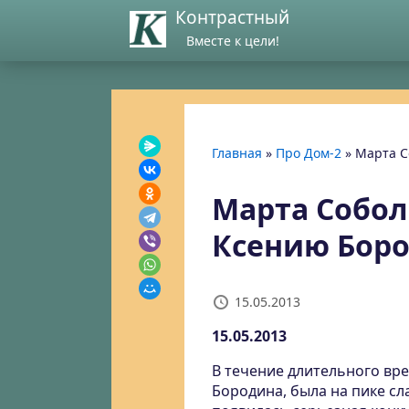
Контрастный
Вместе к цели!
Главная
»
Про Дом-2
»
Марта С
Марта Собол
Ксению Боро
15.05.2013
15.05.2013
В течение длительного вре
Бородина, была на пике сла