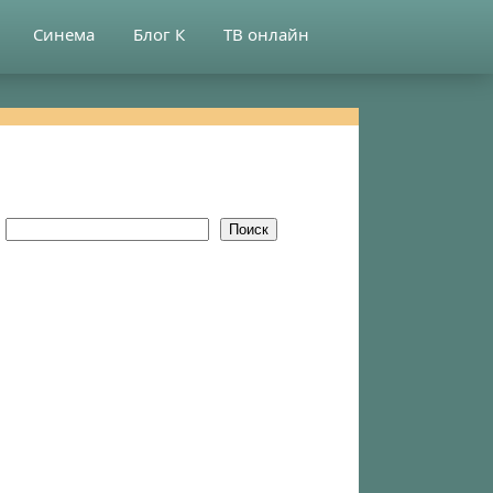
Синема
Блог К
ТВ онлайн
Поиск