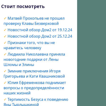
Стоит посмотреть
Матвей Прокопьев не прошел
проверку Клавы Безверховой
Новостной обзор Дом2 от 19.12.24
Новостной обзор Дом2 от 25.12.24
Признаки того, что вы не
нравитесь человеку
Людмила Николаевна приняла
новогодние подарки от Лены
Шломы и Элины
Зимние приключения Игоря
Григорьева и Кати Квашниковой
Юлия Ефременкова поднимает
вопросы о предопределённости
наших жизней
Терпимость Безуса к поведению
Яны Тырлышкиной