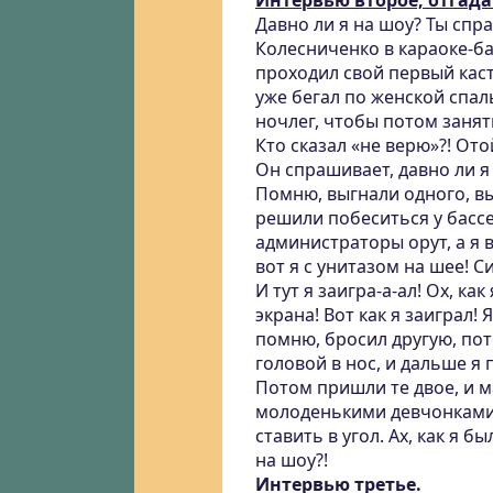
Интервью второе, отгадай
Давно ли я на шоу? Ты спра
Колесниченко в караоке-ба
проходил свой первый каст
уже бегал по женской спал
ночлег, чтобы потом заня
Кто сказал «не верю»?! Ото
Он спрашивает, давно ли я
Помню, выгнали одного, вы
решили побеситься у бассе
администраторы орут, а я в
вот я с унитазом на шее! С
И тут я заигра-а-ал! Ох, как
экрана! Вот как я заиграл!
помню, бросил другую, по
головой в нос, и дальше я
Потом пришли те двое, и м
молоденькими девчонками в
ставить в угол. Ах, как я 
на шоу?!
Интервью третье.