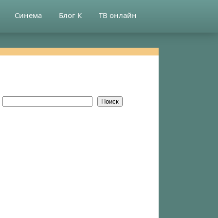
Синема
Блог К
ТВ онлайн
Поиск