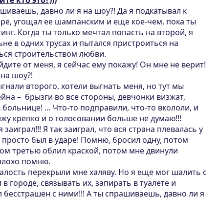
те кто это?)))
шиваешь, давно ли я на шоу?! Да я подкатывал к
ре, угощал ее шампанским и еще кое-чем, пока ты
инг. Когда ты только мечтал попасть на второй, я
ьне в одних трусах и пытался пристроиться на
ться строительством любви.
йдите от меня, я сейчас ему покажу! Он мне не верит!
 на шоу?!
гнали второго, хотели выгнать меня, но тут мы
йна – брызги во все стороны, девчонки визжат,
 больнице! … Что-то подправили, что-то вкололи, и
ижу крепко и о голосовании больше не думаю!!!
 я заиграл!!! Я так заиграл, что вся страна плевалась у
 Я просто был в ударе! Помню, бросил одну, потом
том третью облил краской, потом мне двинули
 плохо помню.
алость перекрыли мне халяву. Но я еще мог шалить с
 городе, связывать их, запирать в туалете и
был бесстрашен с ними!!! А ты спрашиваешь, давно ли я