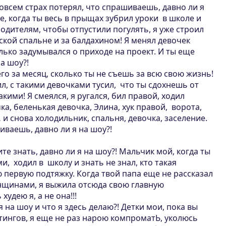
совсем страх потерял, что спрашиваешь, давно ли я
ое, когда ты весь в прыщах зубрил уроки в школе и
одителям, чтобы отпустили погулять, я уже строил
ской спальне и за балдахином! Я менял девочек
лько задумывался о приходе на проект. И ты еще
а шоу?!
го за месяц, сколько ты не съешь за всю свою жизнь!
ил, с такими девочками тусил, что ты сдохнешь от
акими! Я смеялся, я ругался, бил правой, ходил
а, беленькая девочка, Элина, хук правой, ворота,
 и снова холодильник, спальня, девочка, заселение.
шиваешь, давно ли я на шоу?!
ите знать, давно ли я на шоу?! Мальчик мой, когда ты
и, ходил в школу и знать не знал, кто такая
ю первую подтяжку. Когда твой папа еще не рассказал
енщинами, я выжила отсюда свою главную
худею я, а не она!!!
 на шоу и что я здесь делаю?! Детки мои, пока вы
тингов, я еще не раз нарою компроматЬ, уколюсь