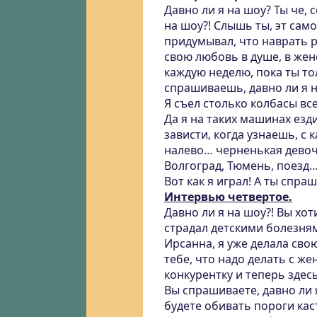
Давно ли я на шоу? Ты че, 
на шоу?! Слышь ты, эт сам
придумывал, что наврать р
свою любовь в душе, в жен
каждую неделю, пока ты то
спрашиваешь, давно ли я н
Я съел столько колбасы все
Да я на таких машинах езд
зависти, когда узнаешь, с к
налево… черненькая девочк
Волгоград, Тюмень, поезд…
Вот как я играл! А ты спра
Интервью четвертое.
Давно ли я на шоу?! Вы хот
страдал детскими болезням
Ирсанна, я уже делала сво
тебе, что надо делать с ж
конкурентку и теперь здесь 
Вы спрашиваете, давно ли я
будете обивать пороги кас