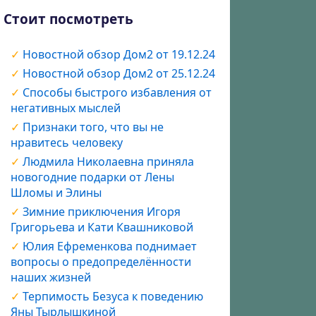
Стоит посмотреть
Новостной обзор Дом2 от 19.12.24
Новостной обзор Дом2 от 25.12.24
Способы быстрого избавления от
негативных мыслей
Признаки того, что вы не
нравитесь человеку
Людмила Николаевна приняла
новогодние подарки от Лены
Шломы и Элины
Зимние приключения Игоря
Григорьева и Кати Квашниковой
Юлия Ефременкова поднимает
вопросы о предопределённости
наших жизней
Терпимость Безуса к поведению
Яны Тырлышкиной