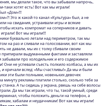
ния, мы делали такое, что вы забывали напрочь,
ни-таки хотят есть! Вот как мы играли!
был «Дом»!!!
м»?! Это ж какой-то канал «Культура» был, а не
дили на свидания, устраивали игры и всякие
чтобы искать компромат на соперников и давать
играли! Вот мы играли!!!
вники буквально летали над периметром, так мы
том на раз и сливали на голосовании, вот как мы
ить не давали, мы их с толку сбивали своим
ке припирали выдуманными фактами и заставляли
ни забывали про холодильник и его содержимое
и! Они не успевали съесть полкило колбасы, а мы их
, и кричали вслед: «Мы счастливы!» Да мы и были
ники эти были полными, новеньких девочек
а минуту рекламы платили столько, сколько тебе за
 станка. А ты сидишь у экрана, рвешь на себе волосы
рали. Да мы так играли, что ты, такой умный, среди
ерминал, чтобы положить деньги на телефон, а
мякам, хабалам и неудачникам! Вот как мы играли!