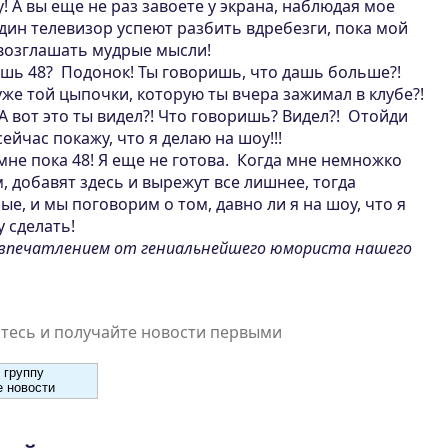
 А вы еще не раз завоете у экрана, наблюдая мое
дин телевизор успеют разбить вдребезги, пока мой
возглашать мудрые мысли!
ашь 48? Подонок! Ты говоришь, что дашь больше?!
хуже той цыпочки, которую ты вчера зажимал в клубе?!
 А вот это ты видел?! Что говоришь? Видел?! Отойди
 сейчас покажу, что я делаю на шоу!!!
мне пока 48! Я еще не готова. Когда мне немножко
м, добавят здесь и вырежут все лишнее, тогда
е, и мы поговорим о том, давно ли я на шоу, что я
у сделать!
д впечатлением от гениальнейшего юмориста нашего
есь и получайте новости первыми
 группу
 новости