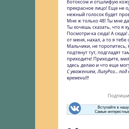
ботоксом и отшлифую кожу!
прекрасное лицо! Еще не о
нежный голосок будет про
Мне ж только 48! Ты мне д
Ты хочешь сказать, что я 
Посмотри-ка сюда! А сюда!
от меня, нахал, а то я тебе
Мальчики, не торопитесь, 
подтянут тут, подгладят та
приходите! Приходите, милы
здесь делаю и что еще мог
С уважением, ЛилуРоз… по
времени!!!
Подпишит
Вступайте в нашу
Самые интерестные