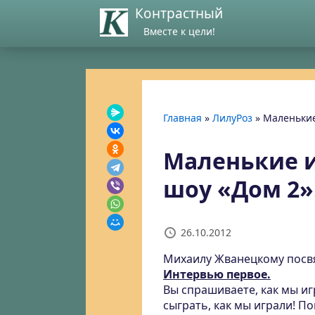
Контрастный
Вместе к цели!
Главная
»
ЛилуРоз
»
Маленькие
Маленькие 
шоу «Дом 2»
26.10.2012
Михаилу Жванецкому посв
Интервью первое.
Вы спрашиваете, как мы игр
сыграть, как мы играли! П