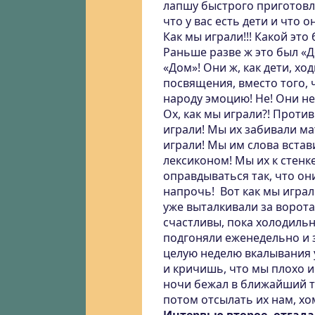
лапшу быстрого приготовле
что у вас есть дети и что о
Как мы играли!!! Какой это 
Раньше разве ж это был «До
«Дом»! Они ж, как дети, хо
посвящения, вместо того, 
народу эмоцию! Не! Они не 
Ох, как мы играли?! Проти
играли! Мы их забивали ма
играли! Мы им слова встав
лексиконом! Мы их к стен
оправдываться так, что о
напрочь! Вот как мы играл
уже выталкивали за ворота
счастливы, пока холодиль
подгоняли еженедельно и з
целую неделю вкалывания у
и кричишь, что мы плохо иг
ночи бежал в ближайший т
потом отсылать их нам, хо