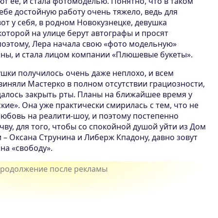
т ее, и стала фотомоделью. Понятно, что в таком
себе достойную работу очень тяжело, ведь для
вот у себя, в родном Новокузнецке, девушка
 которой на улице берут автографы и просят
поэтому, Лера начала свою «фото модельную»
ины, и стала лицом компании «Плюшевые букеты».
ушки получилось очень даже неплохо, и всем
виняли Мастерко в полном отсутствии грациозности,
далось закрыть рты. Планы на ближайшее время у
ие». Она уже практически смирилась с тем, что не
юбовь на реалити-шоу, и поэтому постепенно
чву, для того, чтобы со спокойной душой уйти из Дом
и – Оксана Струнина и Либерж Кпадону, давно зовут
 на «свободу».