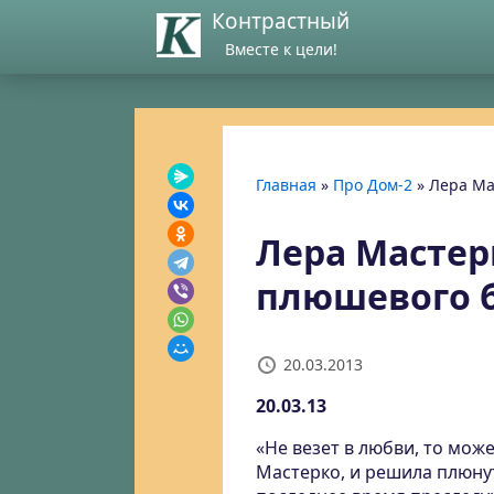
Контрастный
Вместе к цели!
Главная
»
Про Дом-2
»
Лера Ма
Лера Мастер
плюшевого 
20.03.2013
20.03.13
«Не везет в любви, то мож
Мастерко, и решила плюну