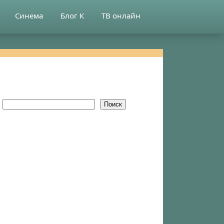
Синема
Блог К
ТВ онлайн
Поиск