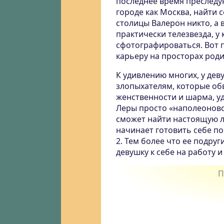
последнее время преследую
городе как Москва, найти 
столицы Валерон никто, а 
практически телезвезда, у
сфотографироваться. Вот 
карьеру на просторах род
К удивлению многих, у дев
злопыхателям, которые об
женственности и шарма, у
Леры просто «наполеоновск
сможет найти настоящую л
начинает готовить себе по
2. Тем более что ее подруг
девушку к себе на работу и