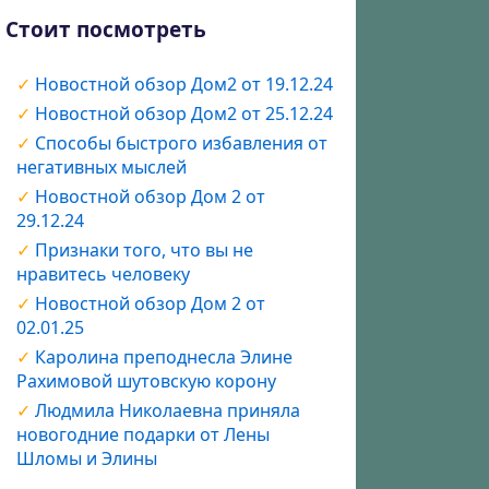
Стоит посмотреть
Новостной обзор Дом2 от 19.12.24
Новостной обзор Дом2 от 25.12.24
Способы быстрого избавления от
негативных мыслей
Новостной обзор Дом 2 от
29.12.24
Признаки того, что вы не
нравитесь человеку
Новостной обзор Дом 2 от
02.01.25
Каролина преподнесла Элине
Рахимовой шутовскую корону
Людмила Николаевна приняла
новогодние подарки от Лены
Шломы и Элины