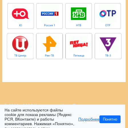
© 2009 - 2026 Контрастный.ру.
Политика
На сайте используются файлы
конфиденциальности.
cookie для показа рекламы (Яндекс
РСЯ, ВКонтакте) и работы
Подробнее
Понятно
16+
комментариев. Нажимая «Понятно»,