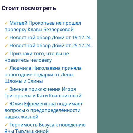
Стоит посмотреть
Матвей Прокопьев не прошел
проверку Клавы Безверховой
Новостной обзор Дом2 от 19.12.24
Новостной обзор Дом2 от 25.12.24
Признаки того, что вы не
нравитесь человеку
Людмила Николаевна приняла
новогодние подарки от Лены
Шломы и Элины
Зимние приключения Игоря
Григорьева и Кати Квашниковой
Юлия Ефременкова поднимает
вопросы о предопределённости
наших жизней
Терпимость Безуса к поведению
Яны Тырлышкиной