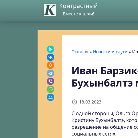
Контрастный
Вместе к цели!
Главная
»
Новости и слухи
»
Ив
Иван Барзик
Бухынбалтэ
18.03.2023
С одной стороны, Ольга О
Кристину Бухынбалтэ, кото
разрешение на общение со
социальных сетях.