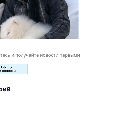
есь и получайте новости первыми
 группу
 новости
рий