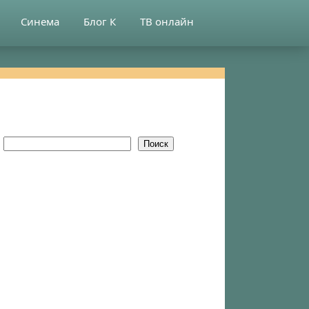
Синема
Блог К
ТВ онлайн
Поиск