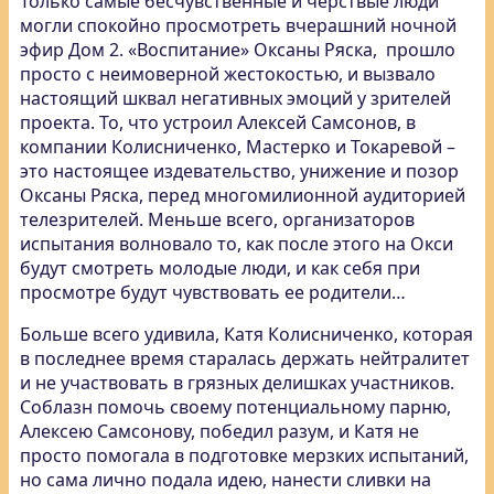
Только самые бесчувственные и черствые люди
могли спокойно просмотреть вчерашний ночной
эфир Дом 2
. «Воспитание» Оксаны Ряска, прошло
просто с неимоверной жестокостью, и вызвало
настоящий шквал негативных эмоций у зрителей
проекта. То, что устроил Алексей Самсонов, в
компании Колисниченко, Мастерко и Токаревой –
это настоящее издевательство, унижение и позор
Оксаны Ряска, перед многомилионной аудиторией
телезрителей. Меньше всего, организаторов
испытания волновало то, как после этого на Окси
будут смотреть молодые люди, и как себя при
просмотре будут чувствовать ее родители…
Больше всего удивила, Катя Колисниченко, которая
в последнее время старалась держать нейтралитет
и не участвовать в грязных делишках участников.
Соблазн помочь своему потенциальному парню,
Алексею Самсонову, победил разум, и Катя не
просто помогала в подготовке мерзких испытаний,
но сама лично подала идею, нанести сливки на