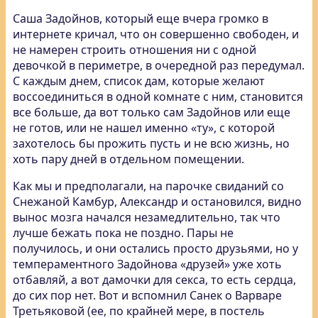
Саша Задойнов, который еще вчера громко в
интернете кричал, что он совершенно свободен
, и
не намерен строить отношения ни с одной
девочкой в периметре, в очередной раз передумал.
С каждым днем, список дам, которые желают
воссоединиться в одной комнате с ним, становится
все больше, да вот только сам Задойнов или еще
не готов, или не нашел именно «ту», с которой
захотелось бы прожить пусть и не всю жизнь, но
хоть пару дней в отдельном помещении.
Как мы и предполагали, на парочке свиданий со
Снежаной Камбур, Александр и остановился, видно
вынос мозга начался незамедлительно, так что
лучше бежать пока не поздно. Пары не
получилось, и они остались просто друзьями, но у
темпераментного Задойнова «друзей» уже хоть
отбавляй, а вот дамочки для секса, то есть сердца,
до сих пор нет. Вот и вспомнил Санек о Варваре
Третьяковой (ее, по крайней мере, в постель