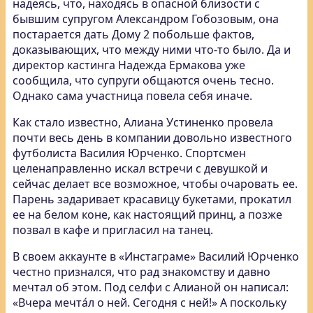
надеясь, что
, находясь в опасной близости с
бывшим супругом Александром Гобозовым, она
постарается дать Дому 2 побольше фактов,
доказывающих, что между ними что-то было. Да и
директор кастинга Надежда Ермакова уже
сообщила, что супруги общаются очень тесно.
Однако сама участница повела себя иначе.
Как стало известно, Алиана Устиненко провела
почти весь день в компании довольно известного
футболиста Василия Юрченко. Спортсмен
целенаправленно искал встречи с девушкой и
сейчас делает все возможное, чтобы очаровать ее.
Парень задаривает красавицу букетами, прокатил
ее на белом коне, как настоящий принц, а позже
позвал в кафе и пригласил на танец.
В своем аккаунте в «Инстаграме» Василий Юрченко
честно признался, что рад знакомству и давно
мечтал об этом. Под селфи с Алианой он написал:
«Вчера мечта́л о ней. Сегодня с ней!» А поскольку