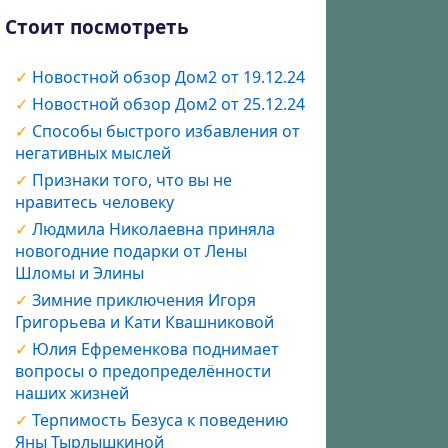
Стоит посмотреть
Новостной обзор Дом2 от 19.12.24
Новостной обзор Дом2 от 25.12.24
Способы быстрого избавления от
негативных мыслей
Признаки того, что вы не
нравитесь человеку
Людмила Николаевна приняла
новогодние подарки от Лены
Шломы и Элины
Зимние приключения Игоря
Григорьева и Кати Квашниковой
Юлия Ефременкова поднимает
вопросы о предопределённости
наших жизней
Терпимость Безуса к поведению
Яны Тырлышкиной