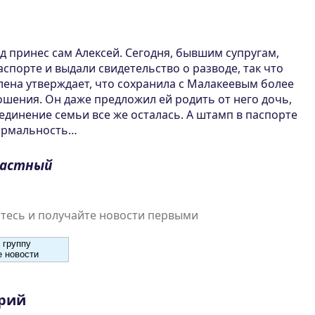
д принес сам Алексей. Сегодня, бывшим супругам,
спорте и выдали свидетельство о разводе, так что
лена утверждает, что сохранила с Малакеевым более
ошения. Он даже предложил ей родить от него дочь,
оединение семьи все же осталась. А штамп в паспорте
формальность…
растный
есь и получайте новости первыми
 группу
 новости
рий