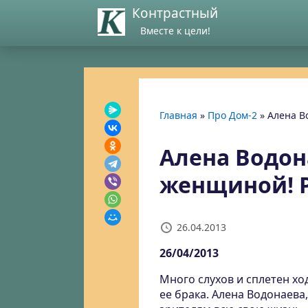
Контрастный
Вместе к цели!
Главная
»
Про Дом-2
»
Алена В
Алена Водон
женщиной! Р
26.04.2013
26/04/2013
Много слухов и сплетен хо
ее брака. Алена Водонаева