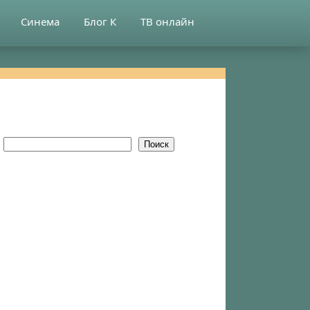
Синема
Блог К
ТВ онлайн
Поиск