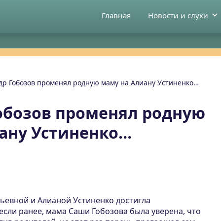
Главная
Новости и слухи
др Гобозов променял родную маму на Алиану Устиненко…
обозов променял родную
ану Устиненко…
ьевной и Алианой Устиненко достигла
если ранее, мама Саши Гобозова была уверена, что