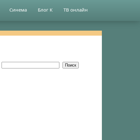
Синема
Блог К
ТВ онлайн
Поиск