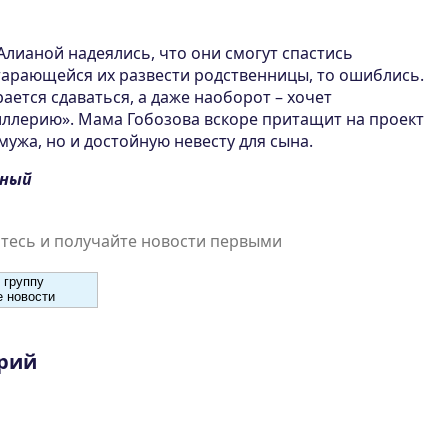
 Алианой надеялись, что они смогут спастись
старающейся их развести родственницы, то ошиблись.
ается сдаваться, а даже наоборот – хочет
ллерию». Мама Гобозова вскоре притащит на проект
мужа, но и достойную невесту для сына.
тный
есь и получайте новости первыми
 группу
 новости
рий