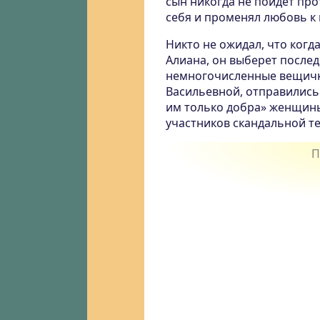
сын никогда не пойдет про
себя и променял любовь к 
Никто не ожидал, что когд
Алиана, он выберет послед
немногочисленные вещички
Васильевной, отправились
им только добра» женщины
участников скандальной т