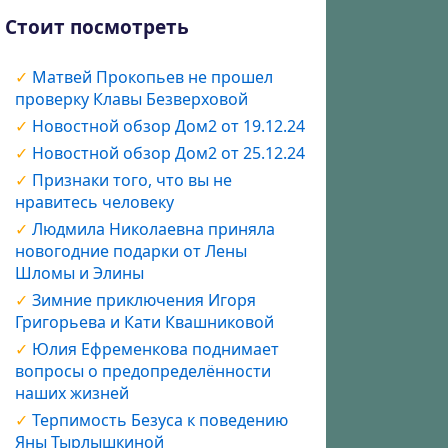
Стоит посмотреть
Матвей Прокопьев не прошел
проверку Клавы Безверховой
Новостной обзор Дом2 от 19.12.24
Новостной обзор Дом2 от 25.12.24
Признаки того, что вы не
нравитесь человеку
Людмила Николаевна приняла
новогодние подарки от Лены
Шломы и Элины
Зимние приключения Игоря
Григорьева и Кати Квашниковой
Юлия Ефременкова поднимает
вопросы о предопределённости
наших жизней
Терпимость Безуса к поведению
Яны Тырлышкиной