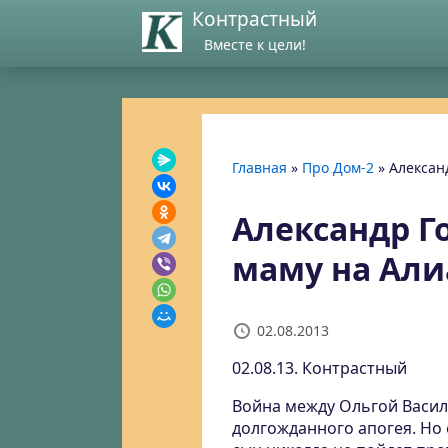
Контрастный
Вместе к цели!
Главная
»
Про Дом-2
»
Алексан
Александр Г
маму на Али
02.08.2013
02.08.13. Контрастный
Война между Ольгой Васил
долгожданного апогея. Но 