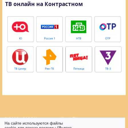
ТВ онлайн на Контрастном
© 2009 - 2026 Контрастный.ру.
Политика
На сайте используются файлы
конфиденциальности.
cookie для показа рекламы (Яндекс