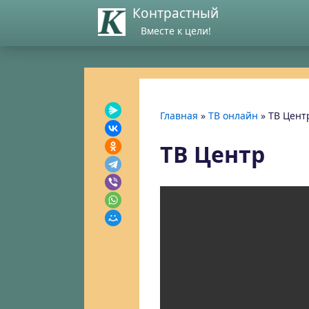
Контрастный
Вместе к цели!
Главная
»
ТВ онлайн
»
ТВ Цент
ТВ Центр