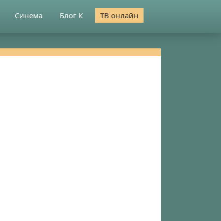
Синема
Блог К
ТВ онлайн