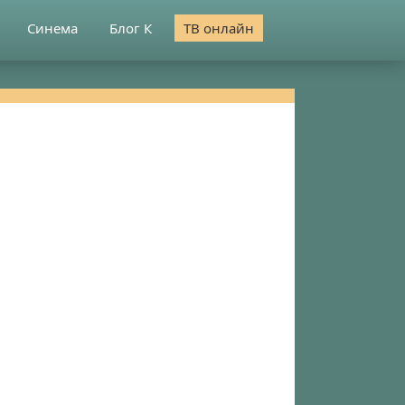
Синема
Блог К
ТВ онлайн