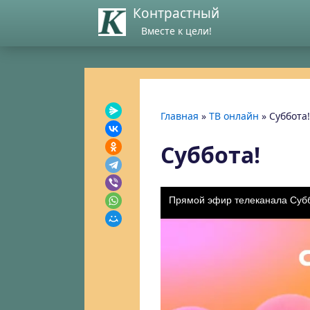
Контрастный
Вместе к цели!
Главная
»
ТВ онлайн
»
Суббота!
Суббота!