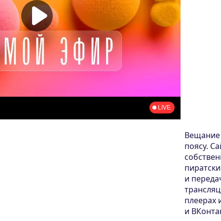
Вещание 
поясу. С
собствен
пиратски
и переда
трансляц
плеерах 
и ВКонта