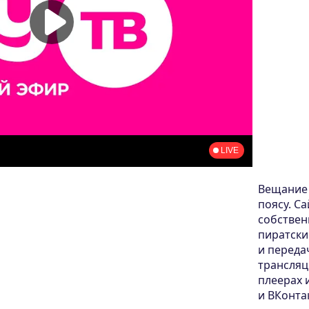
Вещание 
поясу. С
собствен
пиратски
и переда
трансляц
плеерах 
и ВКонта