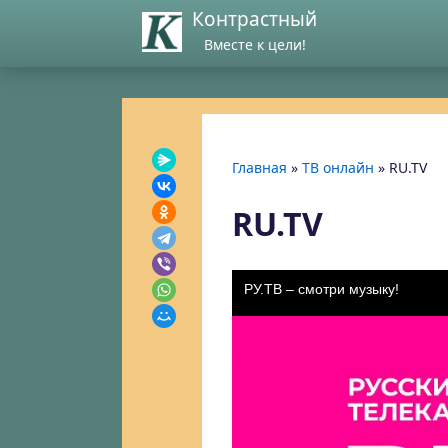
Контрастный
Вместе к цели!
Главная
»
ТВ онлайн
»
RU.TV
RU.TV