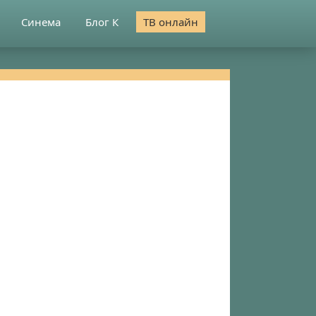
Синема
Блог К
ТВ онлайн