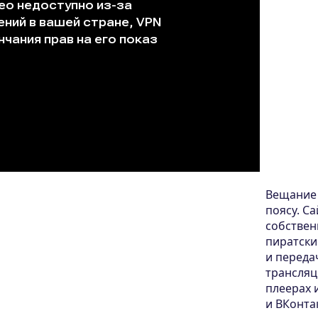
Вещание 
поясу. С
собствен
пиратски
и переда
трансляц
плеерах 
и ВКонта