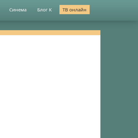
Синема
Блог К
ТВ онлайн