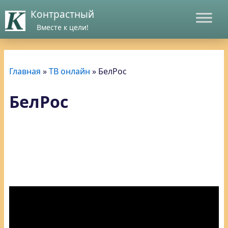
Контрастный
Вместе к цели!
Главная
»
ТВ онлайн
»
БелРос
БелРос