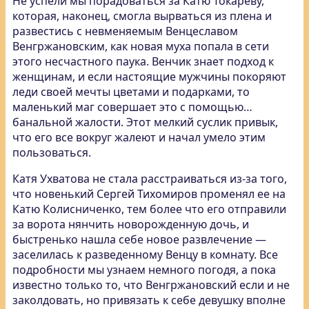
Не успели мы порадоваться за Катю Токареву,
которая, наконец, смогла вырваться из плена и
развестись с невменяемым
Венцеславом
Венгржановским, как новая муха попала в сети
этого несчастного паука. Венчик знает подход к
женщинам, и если настоящие мужчины покоряют
леди своей мечты цветами и подарками, то
маленький маг совершает это с помощью…
банальной жалости. Этот мелкий суслик привык,
что его все вокруг жалеют и начал умело этим
пользоваться.
Катя Ухватова не стала расстраиваться из-за того,
что новенький Сергей Тихомиров променял ее на
Катю Колисниченко, тем более что его отправили
за ворота нянчить новорожденную дочь, и
быстренько нашла себе новое развлечение —
заселилась к разведенному Венцу в комнату. Все
подробности мы узнаем немного погодя, а пока
известно только то, что Венгржановский если и не
заколдовать, но привязать к себе девушку вполне